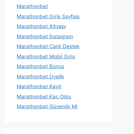
Marathonbet
Marathonbet Giriş Sayfası
Marathonbet Altyapı
Marathonbet İnstagram
Marathonbet Canlı Destek
Marathonbet Mobil Giriş
Marathonbet Bonus
Marathonbet Üyelik
Marathonbet Kayıt
Marathonbet Kaç Oldu
Marathonbet Güvenilir Mi