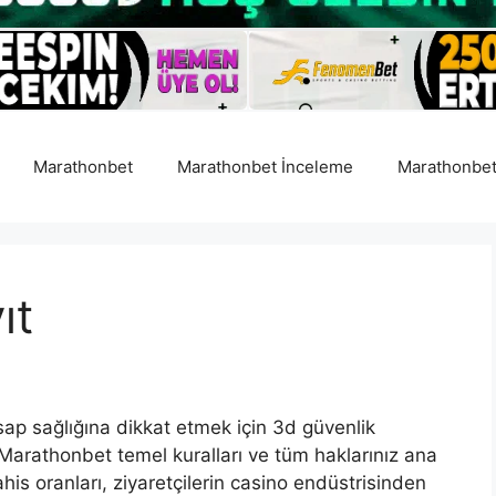
Marathonbet
Marathonbet İnceleme
Marathonbet
ıt
ap sağlığına dikkat etmek için 3d güvenlik
Marathonbet temel kuralları ve tüm haklarınız ana
ahis oranları, ziyaretçilerin casino endüstrisinden