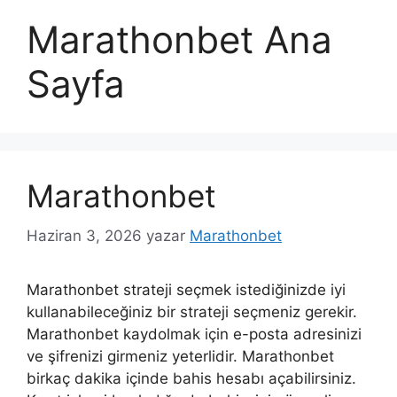
Marathonbet Ana
Sayfa
Marathonbet
Haziran 3, 2026
yazar
Marathonbet
Marathonbet strateji seçmek istediğinizde iyi
kullanabileceğiniz bir strateji seçmeniz gerekir.
Marathonbet kaydolmak için e-posta adresinizi
ve şifrenizi girmeniz yeterlidir. Marathonbet
birkaç dakika içinde bahis hesabı açabilirsiniz.