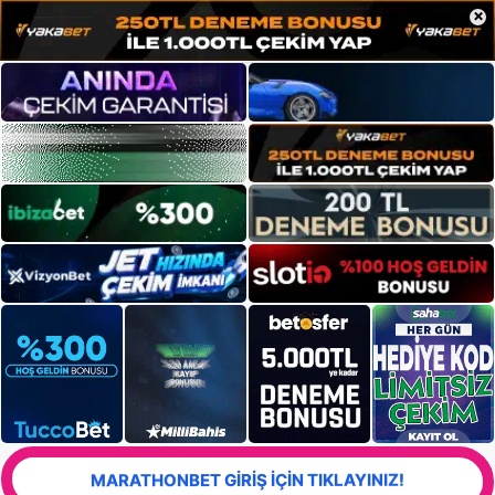
×
MARATHONBET GİRİŞ İÇİN TIKLAYINIZ!