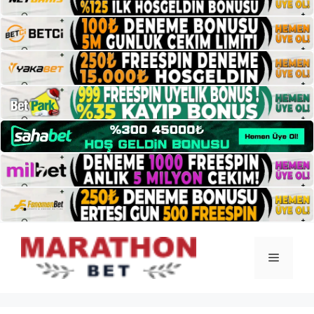
İçeriğe
atla
Menü