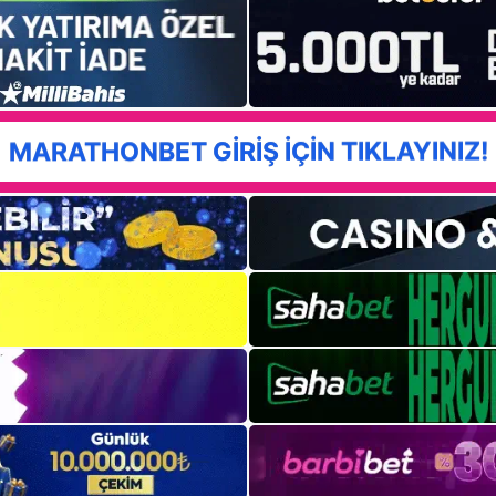
MARATHONBET GİRİŞ İÇİN TIKLAYINIZ!