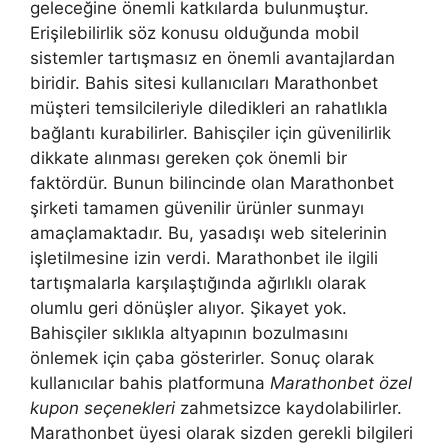
geleceğine önemli katkılarda bulunmuştur.
Erişilebilirlik söz konusu olduğunda mobil
sistemler tartışmasız en önemli avantajlardan
biridir. Bahis sitesi kullanıcıları Marathonbet
müşteri temsilcileriyle diledikleri an rahatlıkla
bağlantı kurabilirler. Bahisçiler için güvenilirlik
dikkate alınması gereken çok önemli bir
faktördür. Bunun bilincinde olan Marathonbet
şirketi tamamen güvenilir ürünler sunmayı
amaçlamaktadır. Bu, yasadışı web sitelerinin
işletilmesine izin verdi. Marathonbet ile ilgili
tartışmalarla karşılaştığında ağırlıklı olarak
olumlu geri dönüşler alıyor. Şikayet yok.
Bahisçiler sıklıkla altyapının bozulmasını
önlemek için çaba gösterirler. Sonuç olarak
kullanıcılar bahis platformuna
Marathonbet özel
kupon seçenekleri
zahmetsizce kaydolabilirler.
Marathonbet üyesi olarak sizden gerekli bilgileri