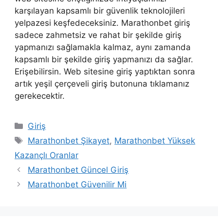
karşılayan kapsamlı bir güvenlik teknolojileri
yelpazesi keşfedeceksiniz. Marathonbet giriş
sadece zahmetsiz ve rahat bir şekilde giriş
yapmanızı sağlamakla kalmaz, aynı zamanda
kapsamlı bir şekilde giriş yapmanızı da sağlar.
Erişebilirsin. Web sitesine giriş yaptıktan sonra
artık yeşil çerçeveli giriş butonuna tıklamanız
gerekecektir.
Kategoriler
Giriş
Etiketler
Marathonbet Şikayet
,
Marathonbet Yüksek
Kazançlı Oranlar
Marathonbet Güncel Giriş
Marathonbet Güvenilir Mi