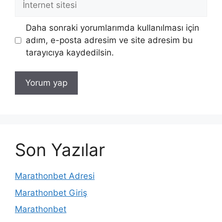
sitesi
Daha sonraki yorumlarımda kullanılması için
adım, e-posta adresim ve site adresim bu
tarayıcıya kaydedilsin.
Son Yazılar
Marathonbet Adresi
Marathonbet Giriş
Marathonbet