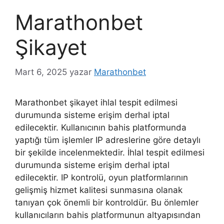
Marathonbet
Şikayet
Mart 6, 2025
yazar
Marathonbet
Marathonbet şikayet ihlal tespit edilmesi
durumunda sisteme erişim derhal iptal
edilecektir. Kullanıcının bahis platformunda
yaptığı tüm işlemler IP adreslerine göre detaylı
bir şekilde incelenmektedir. İhlal tespit edilmesi
durumunda sisteme erişim derhal iptal
edilecektir. IP kontrolü, oyun platformlarının
gelişmiş hizmet kalitesi sunmasına olanak
tanıyan çok önemli bir kontroldür. Bu önlemler
kullanıcıların bahis platformunun altyapısından