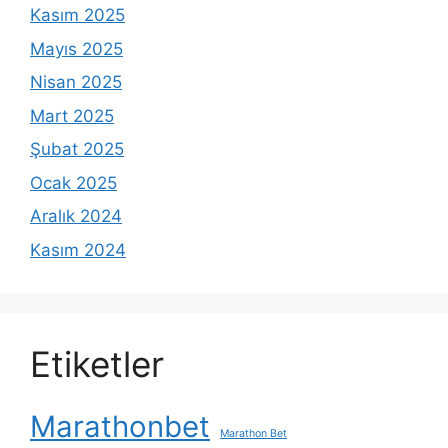
Kasım 2025
Mayıs 2025
Nisan 2025
Mart 2025
Şubat 2025
Ocak 2025
Aralık 2024
Kasım 2024
Etiketler
Marathonbet
Marathon Bet