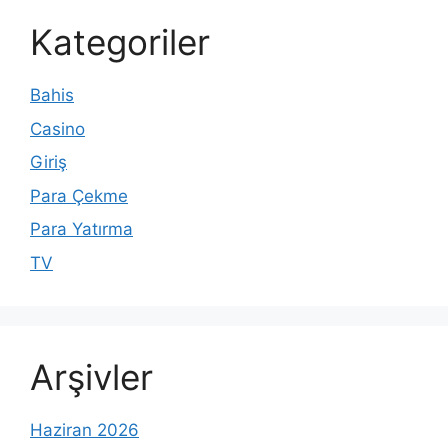
Kategoriler
Bahis
Casino
Giriş
Para Çekme
Para Yatırma
TV
Arşivler
Haziran 2026