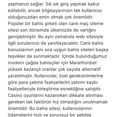
yapmanızı sağlar. Sık sık giriş yapmak kabul
edilebilir, ancak bilgisayarınızın tek kullanıcısı
olduğunuzdan emin olmak çok önemlidir.
Popüler bir bahis şirketi olan canlı maç izleme
sitesi son dönemde ülkemizde de varlığını
genişletmiştir. Bu aynı zamanda web sitesiyle
ilgili sorularınızı da yanıtlayacaktır. Canlı bahis
bonuslarının yanı sıra uygun bahis siteleri başka
teşvikler de sunmaktadır. İçinde bulunduğumuz
modern çağda bahisçiler için
Marathonbet
yüksek kazançlı oranlar
çok sayıda alternatif
yaratılmıştır. Kullanıcılar, özel gereksinimlerine
göre para çekme faaliyetlerini yatırım kaybı
faaliyetleriyle birleştirme esnekliğine sahiptir.
Casino oyunlarını kazanırken dikkate alınması
gereken tek faktörün hız olmadığını unutmamak
önemlidir. Bu bahis sitesi, kullanıcılarının
ödemelerini hızlı ve sorunsuz bir şekilde