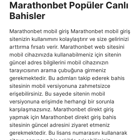
Marathonbet Popüler Canlı
Bahisler
Marathonbet mobil giriş Marathonbet mobil giriş
sitenizin kullanımını kolaylaştırır ve size gelirinizi
arttırma fırsatı verir. Marathonbet web sitesini
mobil cihazınızda kullanabilmeniz için sitenin
güncel adres bilgilerini mobil cihazınızın
tarayıcısının arama çubuğuna girmeniz
gerekmektedir. Bu adımları takip ederek bahis
sitesinin mobil versiyonuna zahmetsizce
erişebilirsiniz. Bu sayede sitenin mobil
versiyonuna erişimde herhangi bir sorunla
karşılaşmazsınız. Marathonbet direkt giriş
yapmak için Marathonbet direkt giriş bahis
sitesinin güncel adresini ziyaret etmeniz
gerekmektedir. Bu lisans numarasını kullanarak