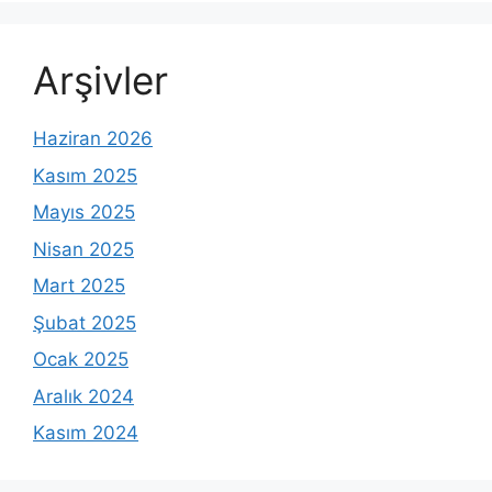
Arşivler
Haziran 2026
Kasım 2025
Mayıs 2025
Nisan 2025
Mart 2025
Şubat 2025
Ocak 2025
Aralık 2024
Kasım 2024