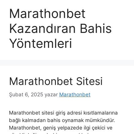
Marathonbet
Kazandıran Bahis
Yöntemleri
Marathonbet Sitesi
Şubat 6, 2025
yazar
Marathonbet
Marathonbet sitesi giriş adresi kısıtlamalarına
bağlı kalmadan bahis oynamak mümkündür.
Marathonbet, geniş yelpazede ilgi çekici ve