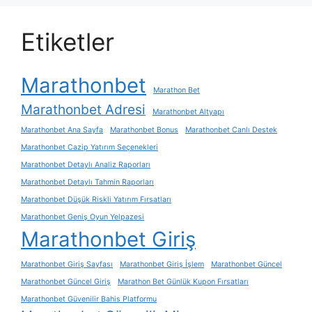
Etiketler
Marathonbet
Marathon Bet
Marathonbet Adresi
Marathonbet Altyapı
Marathonbet Ana Sayfa
Marathonbet Bonus
Marathonbet Canlı Destek
Marathonbet Cazip Yatırım Seçenekleri
Marathonbet Detaylı Analiz Raporları
Marathonbet Detaylı Tahmin Raporları
Marathonbet Düşük Riskli Yatırım Fırsatları
Marathonbet Geniş Oyun Yelpazesi
Marathonbet Giriş
Marathonbet Giriş Sayfası
Marathonbet Giriş İşlem
Marathonbet Güncel
Marathonbet Güncel Giriş
Marathon Bet Günlük Kupon Fırsatları
Marathonbet Güvenilir Bahis Platformu