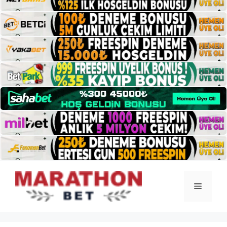
İçeriğe
atla
Menü