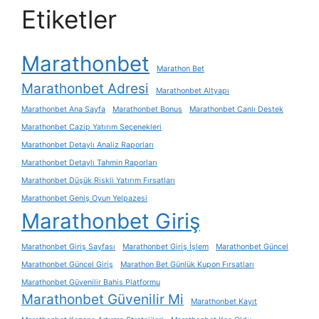
Etiketler
Marathonbet
Marathon Bet
Marathonbet Adresi
Marathonbet Altyapı
Marathonbet Ana Sayfa
Marathonbet Bonus
Marathonbet Canlı Destek
Marathonbet Cazip Yatırım Seçenekleri
Marathonbet Detaylı Analiz Raporları
Marathonbet Detaylı Tahmin Raporları
Marathonbet Düşük Riskli Yatırım Fırsatları
Marathonbet Geniş Oyun Yelpazesi
Marathonbet Giriş
Marathonbet Giriş Sayfası
Marathonbet Giriş İşlem
Marathonbet Güncel
Marathonbet Güncel Giriş
Marathon Bet Günlük Kupon Fırsatları
Marathonbet Güvenilir Bahis Platformu
Marathonbet Güvenilir Mi
Marathonbet Kayıt