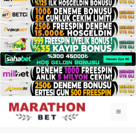
İçeriğe
atla
Menü