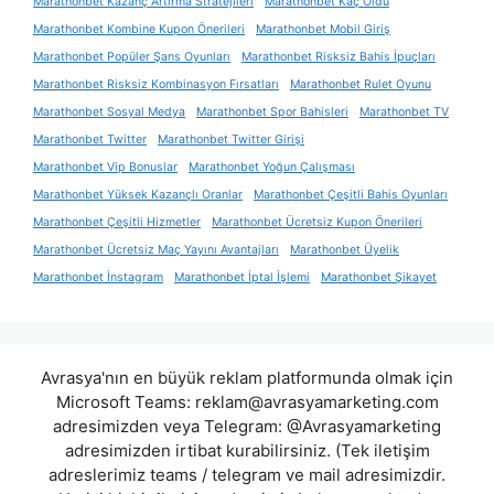
Marathonbet Kazanç Artırma Stratejileri
Marathonbet Kaç Oldu
Marathonbet Kombine Kupon Önerileri
Marathonbet Mobil Giriş
Marathonbet Popüler Şans Oyunları
Marathonbet Risksiz Bahis İpuçları
Marathonbet Risksiz Kombinasyon Fırsatları
Marathonbet Rulet Oyunu
Marathonbet Sosyal Medya
Marathonbet Spor Bahisleri
Marathonbet TV
Marathonbet Twitter
Marathonbet Twitter Girişi
Marathonbet Vip Bonuslar
Marathonbet Yoğun Çalışması
Marathonbet Yüksek Kazançlı Oranlar
Marathonbet Çeşitli Bahis Oyunları
Marathonbet Çeşitli Hizmetler
Marathonbet Ücretsiz Kupon Önerileri
Marathonbet Ücretsiz Maç Yayını Avantajları
Marathonbet Üyelik
Marathonbet İnstagram
Marathonbet İptal İşlemi
Marathonbet Şikayet
Avrasya'nın en büyük reklam platformunda olmak için
Microsoft Teams:
reklam@avrasyamarketing.com
adresimizden veya Telegram: @Avrasyamarketing
adresimizden irtibat kurabilirsiniz. (Tek iletişim
adreslerimiz teams / telegram ve mail adresimizdir.