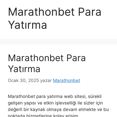
Marathonbet Para
Yatırma
Marathonbet Para
Yatırma
Ocak 30, 2025
yazar
Marathonbet
Marathonbet para yatırma web sitesi, sürekli
gelişen yapısı ve etkin işlevselliği ile sizler için
değerli bir kaynak olmaya devam etmekte ve bu
noktada hizmetlerine kolay erişim