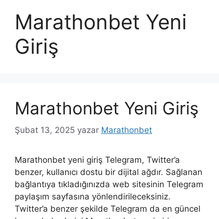
Marathonbet Yeni
Giriş
Marathonbet Yeni Giriş
Şubat 13, 2025
yazar
Marathonbet
Marathonbet yeni giriş Telegram, Twitter’a
benzer, kullanıcı dostu bir dijital ağdır. Sağlanan
bağlantıya tıkladığınızda web sitesinin Telegram
paylaşım sayfasına yönlendirileceksiniz.
Twitter’a benzer şekilde Telegram da en güncel