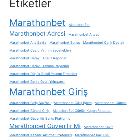
Etiketler
Marathonbet
Marathon Bet
Marathonbet Adresi
Marathonbet Altyapı
Marathonbet Ana Sayfa
Marathonbet Bonus
Marathonbet Canlı Destek
Marathonbet Cazip Yatırım Seçenekleri
Marathonbet Detaylı Analiz Raporları
Marathonbet Detaylı Tahmin Raporları
Marathonbet Düşük Riskli Yatırım Fırsatları
Marathonbet Geniş Oyun Yelpazesi
Marathonbet Giriş
Marathonbet Giriş Sayfası
Marathonbet Giriş İşlem
Marathonbet Güncel
Marathonbet Güncel Giriş
Marathon Bet Günlük Kupon Fırsatları
Marathonbet Güvenilir Bahis Platformu
Marathonbet Güvenilir Mi
Marathonbet Kayıt
Marathonbet Kazanç Artırma Stratejileri
Marathonbet Kaç Oldu