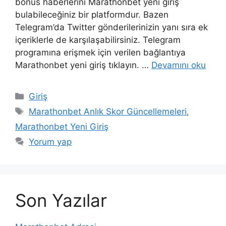
bonus haberlerini Marathonbet yeni giriş
bulabileceğiniz bir platformdur. Bazen
Telegram’da Twitter gönderilerinizin yanı sıra ek
içeriklerle de karşılaşabilirsiniz. Telegram
programına erişmek için verilen bağlantıya
Marathonbet yeni giriş tıklayın. …
Devamını oku
Kategoriler
Giriş
Etiketler
Marathonbet Anlık Skor Güncellemeleri
,
Marathonbet Yeni Giriş
Yorum yap
Son Yazılar